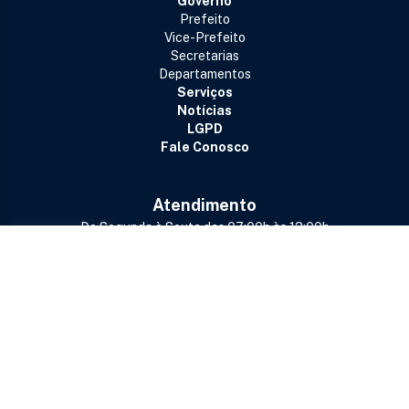
Governo
Prefeito
Vice-Prefeito
Secretarias
Departamentos
Serviços
Notícias
LGPD
Fale Conosco
Atendimento
De Segunda à Sexta das 07:00h às 13:00h
Avenida Bernardo Sayão, s/n, Centro,
Barrolândia - TO | CEP: 77665-000
(63) 3376-1153
(63) 99201-9558
prefeitura@barrolandia.to.gov.br