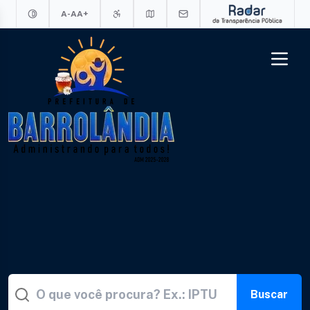
A-
A
A+
Buscar