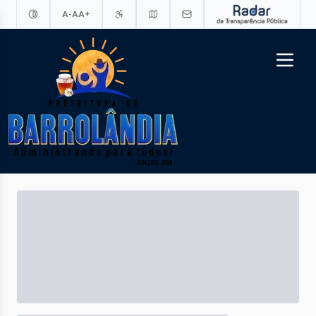
A-
A
A+